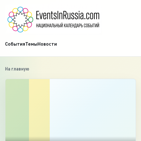
События
Темы
Новости
На главную
‹
1
/
4