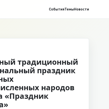
События
Темы
Новости
ный традиционный
нальный праздник
ных
исленных народов
а «Праздник
а»