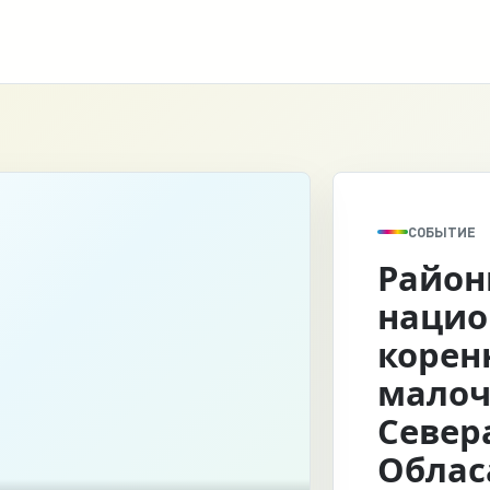
СОБЫТИЕ
Район
нацио
корен
малоч
Север
Облас