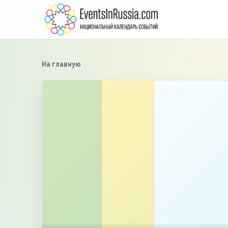
На главную
›
‹
1
/
6