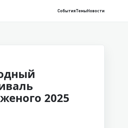
События
Темы
Новости
одный
иваль
женого 2025