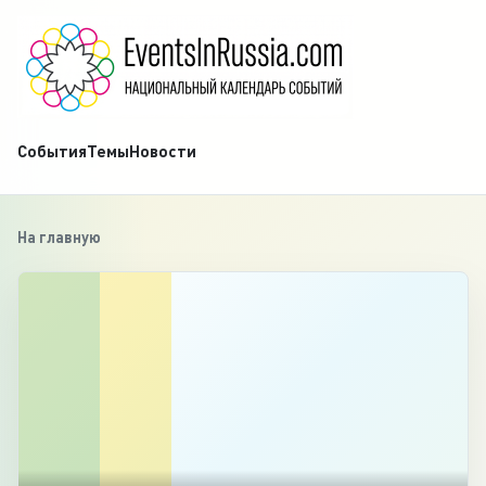
События
Темы
Новости
На главную