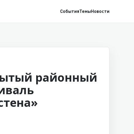
События
Темы
Новости
ытый районный
иваль
стена»