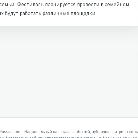
 семьи. Фестиваль планируется провести в семейном
лых будут работать различные площадки.
Russia.com - Национальный календарь событий, публичная витрина соб
 и фотографии событий предоставлены туристско-информационными це