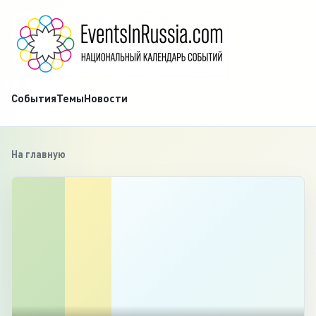
События
Темы
Новости
На главную