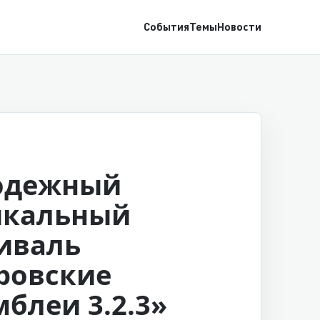
События
Темы
Новости
одежный
ыкальный
иваль
ровские
мблеи 3.2.3»