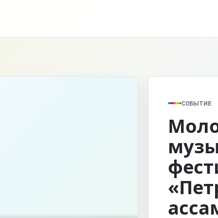
СОБЫТИЕ
Мол
муз
фест
«Пет
асса