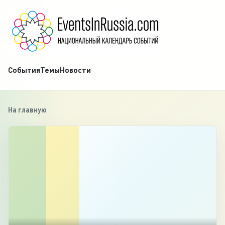
События
Темы
Новости
На главную
‹
1
/
4