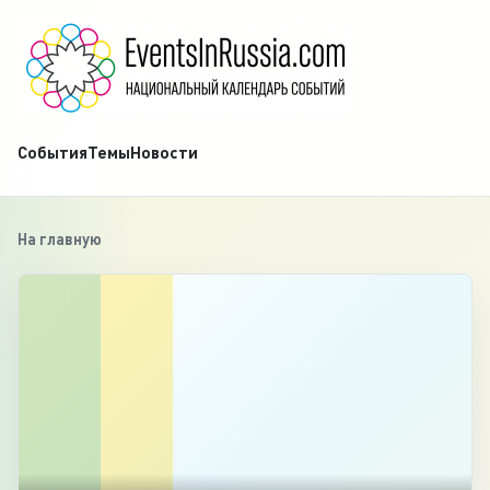
События
Темы
Новости
На главную
‹
1
/
2