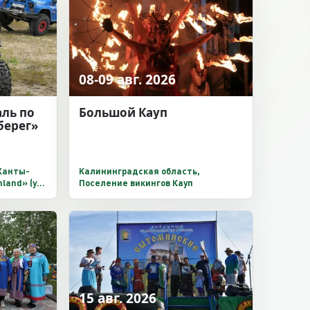
08-09 авг. 2026
ль по
Большой Кауп
берег»
 Ханты-
Калининградская область,
land» (ул.
Поселение викингов Кауп
15 авг. 2026