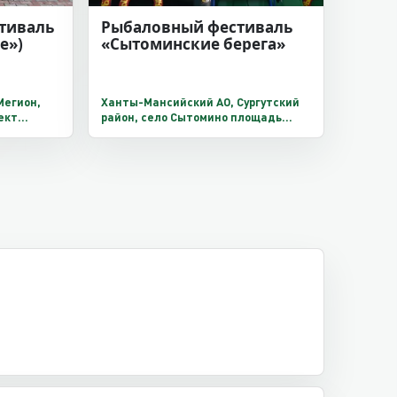
тиваль
Рыбаловный фестиваль
е»)
«Сытоминские берега»
Мегион,
Ханты-Мансийский АО, Сургутский
ект
район, село Сытомино площадь
16,Б
береговой зоны реки Сытоминка.
й и
а»