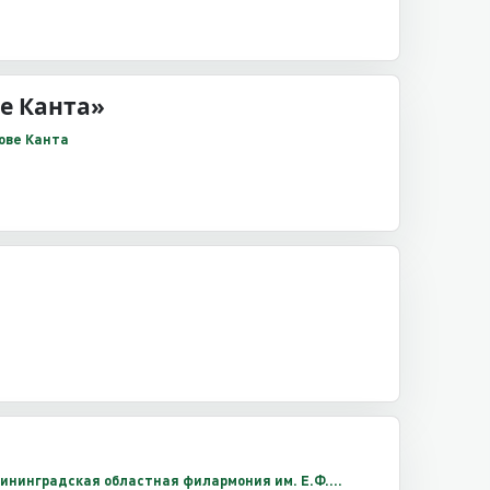
е Канта»
рове Канта
алининградская областная филармония им. Е.Ф.