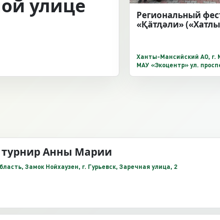
ой улице
Региональный фес
«Қӓтӆәли» («Хатлы
Ханты-Мансийский АО, г. 
МАУ «Экоцентр» ул. просп
Победы, 30, ул. Заречная 
Музейно-этнографически
экологический парк «Югр
 турнир Анны Марии
ласть, Замок Нойхаузен, г. Гурьевск, Заречная улица, 2