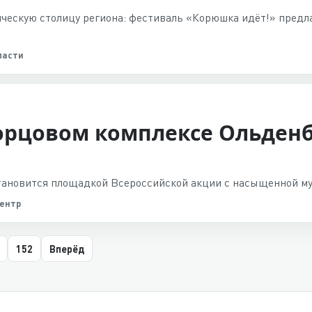
ическую столицу региона: фестиваль «Корюшка идёт!» пред
ласти
орцовом комплексе Ольденб
тановится площадкой Всероссийской акции с насыщенной му
центр
152
Вперёд