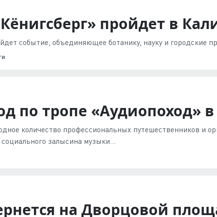
Кёнигсберг» пройдет в Кали
йдет событие, объединяющее ботанику, науку и городские пр
ти
д по тропе «Аудиопоход» в
одное количество профессиональных путешественников и орг
м социального залысина музыки…
рнется на Дворцовой площад