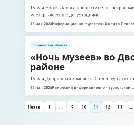
16 мая Новая Ладога превратится в гастроном
мастер-классов с дегустациями.
13 мая 2026
Информационно-туристский центр Леноб
Воронежская область
«Ночь музеев» во Дв
районе
16 мая Дворцовый комплекс Ольденбургских с
12 мая 2026
Рамонский информационно - туристский 
Назад
1
...
9
10
11
12
13
...