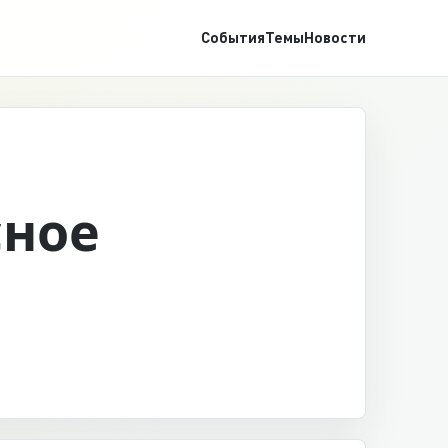
События
Темы
Новости
сное