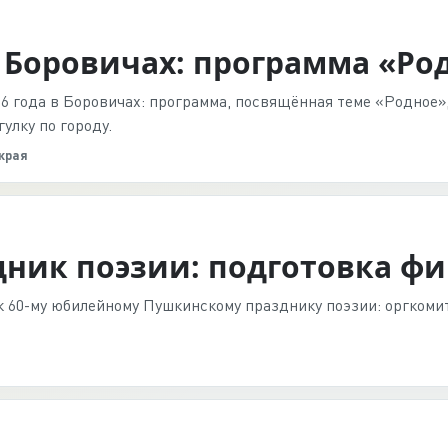
в Боровичах: программа «Ро
26 года в Боровичах: программа, посвящённая теме «Родное
лку по городу.
 края
дник поэзии: подготовка ф
к 60-му юбилейному Пушкинскому празднику поэзии: оргкоми